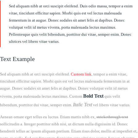
Sed aliquam nibh at orci suscipit eleifend. Duis odio massa, tempor a enim
vitae, tincidunt efficitur sapien. Morbi quis est vel lectus malesuada
fermentum in at augue. Donec sodales sit amet felis at dapibus. Donec
volutpat velit id metus viverra, porta malesuada lectus maximus.
Pellentesque quis velit bibendum, porttitor dui vitae, semper enim. Donec
ultrices vel libero vitae varius.
Text Example
Sed aliquam nibh at orci suscipit eleifend.
Custom link
, tempor a enim vitae,
tincidunt efficitur sapien. Morbi quis est vel lectus malesuada fermentum in at
augue. Donec sodales sit amet felis at dapibus. Donec volutpat velit id metus
Bold Text
viverra, porta malesuada lectus maximus. Custom
quis velit
Italic Text
bibendum, porttitor dui vitae, semper enim.
vel libero vitae varius.
Aenean ornare eget tellus eu luctus. Etiam mattis nibh ex,
strickethrough text
sollicitudin a. Integer porttitor nibh nisi, ut dictum nulla dignissim id. Donec
hendrerit tellus ac ipsum aliquam pretium. Etiam risus dolor, mollis at imperdiet et,