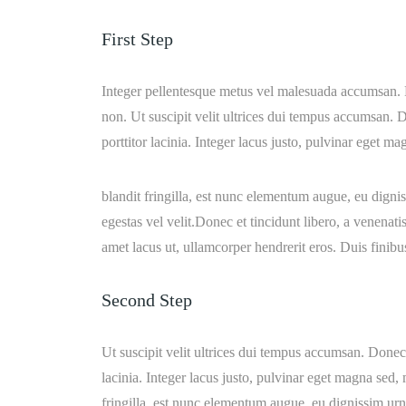
First Step
Integer pellentesque metus vel malesuada accumsan. Pro
non. Ut suscipit velit ultrices dui tempus accumsan.
porttitor lacinia. Integer lacus justo, pulvinar ege
blandit fringilla, est nunc elementum augue, eu digni
egestas vel velit.Donec et tincidunt libero, a venenati
amet lacus ut, ullamcorper hendrerit eros. Duis finibus 
Second Step
Ut suscipit velit ultrices dui tempus accumsan. Donec
lacinia. Integer lacus justo, pulvinar eget magna s
fringilla, est nunc elementum augue, eu dignissim urn