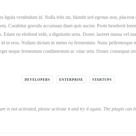
ligula vestibulum id. Nulla felis mi, blandit sed egestas non, placerat e
orem. Curabitur gravida accumsan diam quis auctor. Proin hendrerit lorem 
is. Etiam eu eleifend velit, a dignissim urna. Donec laoreet massa vel nun
d ut eros. Nullam dictum in metus eu fermentum. Nunc pellentesque turpi
eget neque fermentum condimentum ac vitae sem. Donec consequat ornar
DEVELOPERS
ENTERPRISE
STARTUPS
 is not activated, please activate it and try it again. The plugin can b