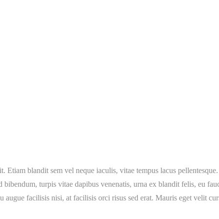
t. Etiam blandit sem vel neque iaculis, vitae tempus lacus pellentesque.
d bibendum, turpis vitae dapibus venenatis, urna ex blandit felis, eu fa
ugue facilisis nisi, at facilisis orci risus sed erat. Mauris eget velit cu