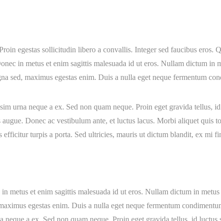
in egestas sollicitudin libero a convallis. Integer sed faucibus eros. Q
 Donec in metus et enim sagittis malesuada id ut eros. Nullam dictum in
t magna sed, maximus egestas enim. Duis a nulla eget neque fermentum c
ssim urna neque a ex. Sed non quam neque. Proin eget gravida tellus, id 
s augue. Donec ac vestibulum ante, et luctus lacus. Morbi aliquet quis tort
efficitur turpis a porta. Sed ultricies, mauris ut dictum blandit, ex mi fi
 in metus et enim sagittis malesuada id ut eros. Nullam dictum in metus
ed, maximus egestas enim. Duis a nulla eget neque fermentum condimentu
a neque a ex. Sed non quam neque. Proin eget gravida tellus, id luctus s