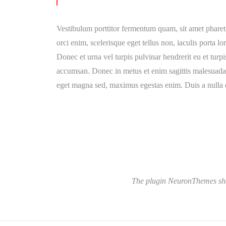
Vestibulum porttitor fermentum quam, sit amet pharetra 
orci enim, scelerisque eget tellus non, iaculis porta l
Donec et urna vel turpis pulvinar hendrerit eu et turp
accumsan. Donec in metus et enim sagittis malesuada i
eget magna sed, maximus egestas enim. Duis a nulla 
The plugin NeuronThemes share