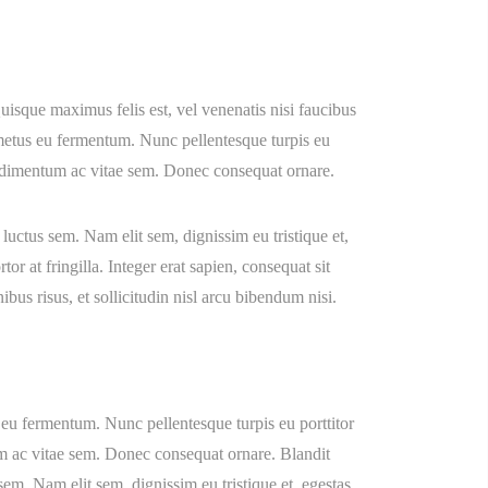
uisque maximus felis est, vel venenatis nisi faucibus
 metus eu fermentum. Nunc pellentesque turpis eu
ondimentum ac vitae sem. Donec consequat ornare.
luctus sem. Nam elit sem, dignissim eu tristique et,
or at fringilla. Integer erat sapien, consequat sit
nibus risus, et sollicitudin nisl arcu bibendum nisi.
 eu fermentum. Nunc pellentesque turpis eu porttitor
m ac vitae sem. Donec consequat ornare. Blandit
em. Nam elit sem, dignissim eu tristique et, egestas