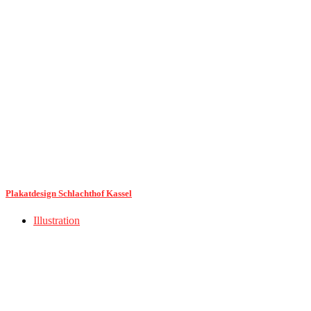
Plakatdesign Schlachthof Kassel
Illustration