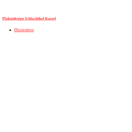
Plakatdesign Schlachthof Kassel
Illustration